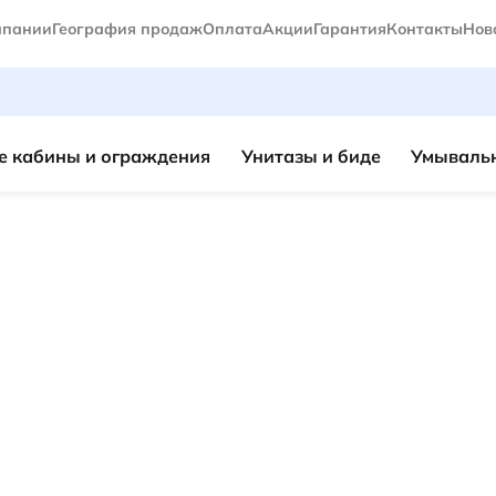
мпании
География продаж
Оплата
Акции
Гарантия
Контакты
Нов
 кабины и ограждения
Унитазы и биде
Умывальн