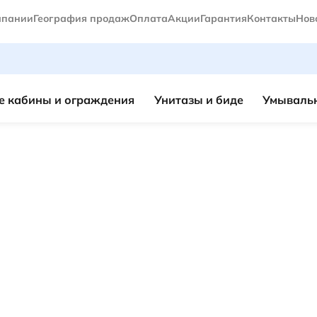
мпании
География продаж
Оплата
Акции
Гарантия
Контакты
Нов
 кабины и ограждения
Унитазы и биде
Умывальн