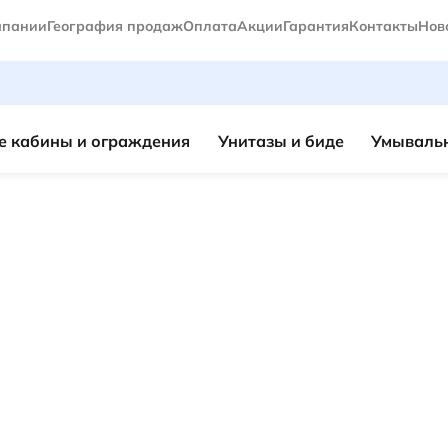
мпании
География продаж
Оплата
Акции
Гарантия
Контакты
Нов
 кабины и ограждения
Унитазы и биде
Умывальн